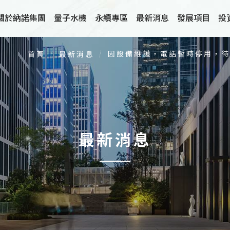
後將第一時間於本官網發布消息，敬
關於納諾集團
量子水機
永續專區
最新消息
發展項目
投
因設備維護，電話暫時停用，
首頁
最新消息
團概述
關於量子水機
納米離子水滅菌技
織架構
品質認證
無化學藥劑洗滌系
營團隊
家用量子氣泡水系統
減壓低沸水分離技
展沿革
高導熱係數散熱材
最新消息
工福利措施