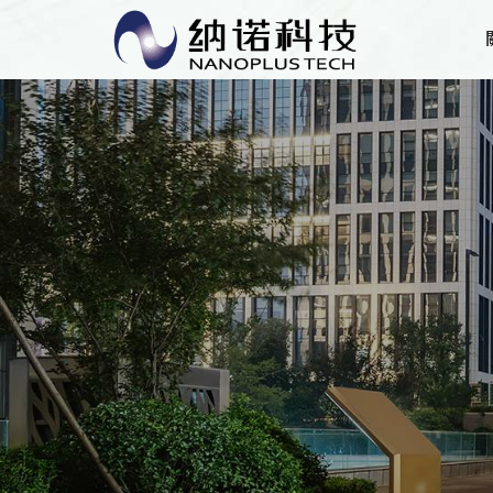
因設備維護，電話暫時停用，待恢復
集
組
經
發
員