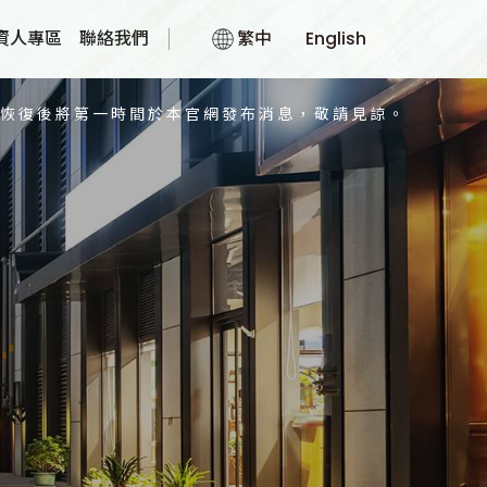
請見諒。
資人專區
聯絡我們
繁中
English
待恢復後將第一時間於本官網發布消息，敬請見諒。
術
統
術
料