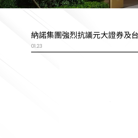
納諾集團強烈抗議元大證券及
01.23