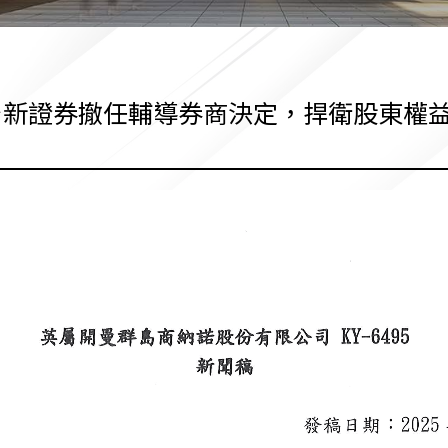
台新證券撤任輔導券商決定，捍衛股東權