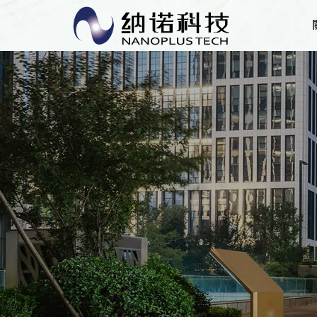
納諾集團強烈抗議元大證券及台新證
集
組
經
發
員