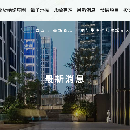
券撤任輔導券商決定，捍衛股東權益
關於納諾集團
量子水機
永續專區
最新消息
發展項目
投
納諾集團強烈抗議元
首頁
最新消息
團概述
關於量子水機
納米離子水滅菌技
織架構
品質認證
無化學藥劑洗滌系
營團隊
家用量子氣泡水系統
減壓低沸水分離技
展沿革
高導熱係數散熱材
最新消息
工福利措施