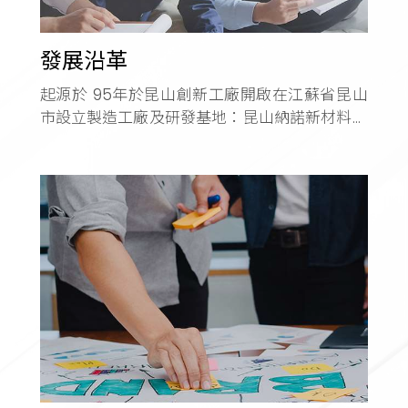
發展沿革
起源於 95年於昆山創新工廠開啟在江蘇省昆山
市設立製造工廠及研發基地：昆山納諾新材料科
技有限公司。 99年納諾研磨革新並且創建全新
品牌 1.Nanobrasive註冊品牌建立。 2.開發MPU
發泡輪、海綿輪、藍寶石拋光液、金剛石研磨液
等研磨及拋光耗材。 3.為Apple等產品提供打磨
耗材並開發打磨製程。